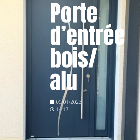
Porte
d’entrée
bois/
alu
09/01/2023
14:17