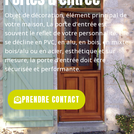
Objet de décoration, élément principal de
votre maison, La porte d’entrée est
souvent le reflet de votre personnalité. Elle
se décline en PVC, en alu, en bois, en mixte
bois/alu ou en acier, esthétique et sur
mesure, la porte d’entrée doit être
sécurisée et performante.
PRENDRE CONTACT