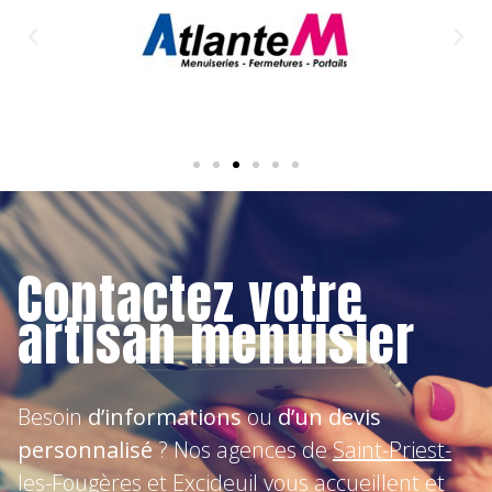
Contactez votre
artisan menuisier
Besoin
d’informations
ou
d’un devis
personnalisé
? Nos agences de
Saint-Priest-
les-Fougères
et
Excideuil
vous accueillent et