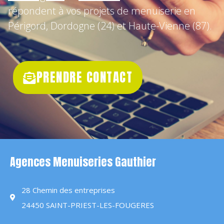
répondent à vos projets de menuiserie en
Périgord, Dordogne (24) et Haute-Vienne (87).
PRENDRE CONTACT
Agences Menuiseries Gauthier
28 Chemin des entreprises
24450 SAINT-PRIEST-LES-FOUGERES