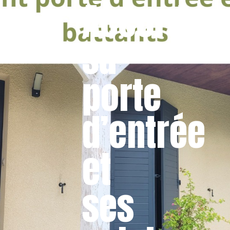
Accorder
sa
porte
d’entrée
et
ses