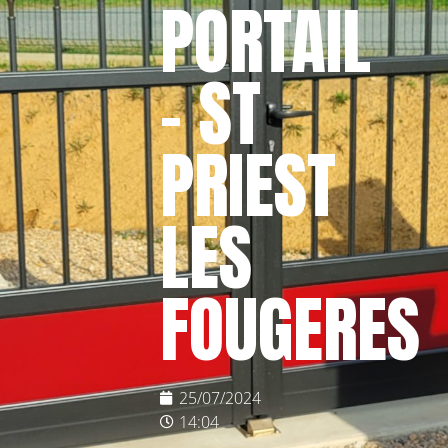
PORTAIL
– ST
PRIEST
LES
FOUGERES
25/07/2024
14:04