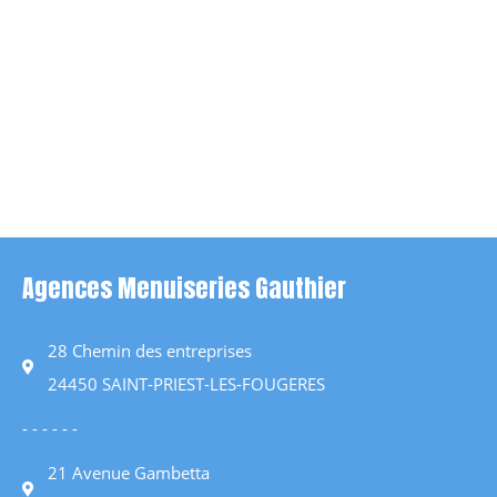
Agences Menuiseries Gauthier
28 Chemin des entreprises
24450 SAINT-PRIEST-LES-FOUGERES
- - - - - -
21 Avenue Gambetta