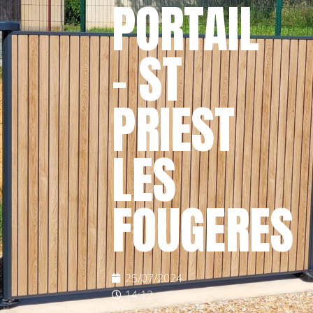
PORTAIL
– ST
PRIEST
LES
FOUGERES
25/07/2024
14:12