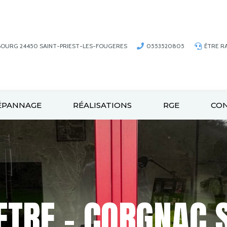
BOURG 24450 SAINT-PRIEST-LES-FOUGERES
0553520805
ÊTRE R
ÉPANNAGE
RÉALISATIONS
RGE
CO
ETRE – CORGNAC S