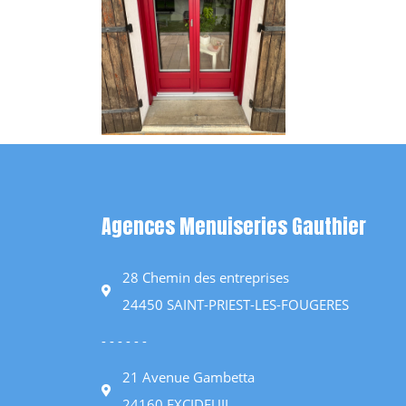
Agences Menuiseries Gauthier
28 Chemin des entreprises
24450 SAINT-PRIEST-LES-FOUGERES
- - - - - -
21 Avenue Gambetta
24160 EXCIDEUIL