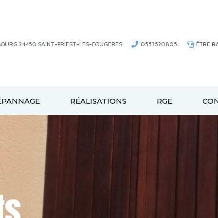
BOURG 24450 SAINT-PRIEST-LES-FOUGERES
0553520805
ÊTRE R
ÉPANNAGE
RÉALISATIONS
RGE
CO
ts