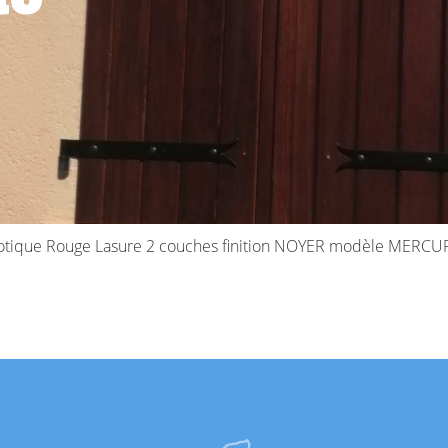
s Exotique Rouge Lasure 2 couches finition NOYER modèle ME