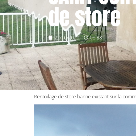
de store
22/10/2020
08:58
Rentoilage de store banne existant sur la co