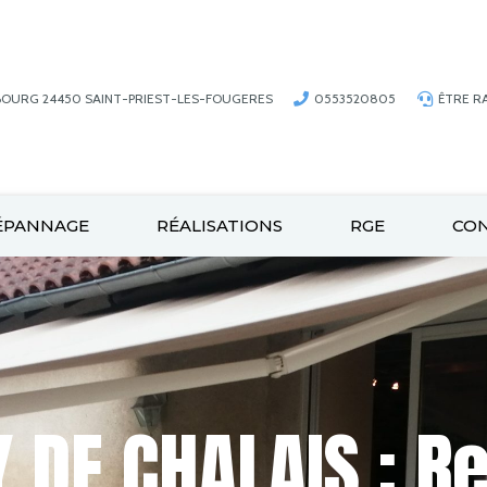
BOURG 24450 SAINT-PRIEST-LES-FOUGERES
0553520805
ÊTRE R
ÉPANNAGE
RÉALISATIONS
RGE
CO
 DE CHALAIS : R